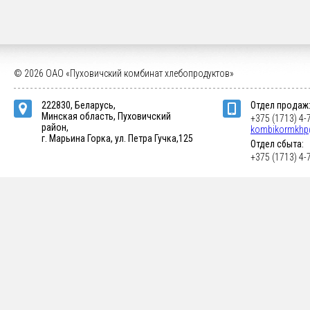
© 2026 ОАО «Пуховичский комбинат хлебопродуктов»
222830, Беларусь,
Отдел продаж
Минская область, Пуховичский
+375 (1713) 4-
район,
kombikormkhp
г. Марьина Горка, ул. Петра Гучка,125
Отдел сбыта:
+375 (1713) 4-