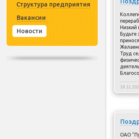
Поздр
Структура предприятия
Коллеги
Вакансии
перера
Низкий 
Новости
Будьте 
принося
Желаем 
Труд се
физичес
деятель
Благосо
18.11.20
Поздр
ОАО "П