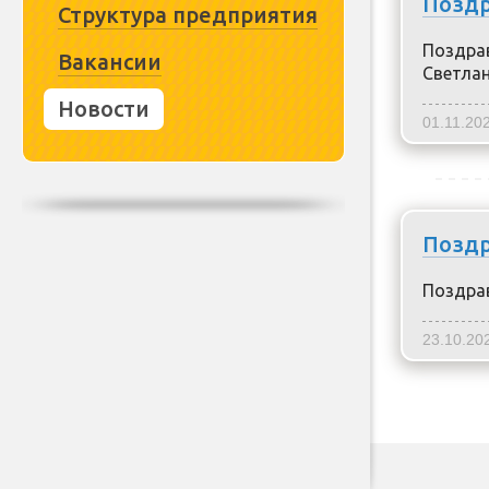
Поздр
Структура предприятия
Поздра
Вакансии
Светлан
Новости
01.11.20
Поздр
Поздрав
23.10.20