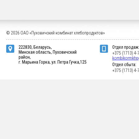
© 2026 ОАО «Пуховичский комбинат хлебопродуктов»
222830, Беларусь,
Отдел продаж
Минская область, Пуховичский
+375 (1713) 4-
район,
kombikormkhp
г. Марьина Горка, ул. Петра Гучка,125
Отдел сбыта:
+375 (1713) 4-