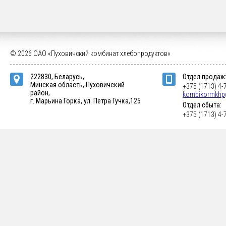
© 2026 ОАО «Пуховичский комбинат хлебопродуктов»
222830, Беларусь,
Отдел продаж
Минская область, Пуховичский
+375 (1713) 4-
район,
kombikormkhp
г. Марьина Горка, ул. Петра Гучка,125
Отдел сбыта:
+375 (1713) 4-