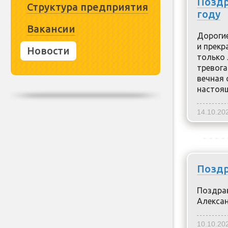
Поздр
Структура предприятия
году
Вакансии
Дорогие
и прекр
Новости
только 
тревога
вечная 
настоящ
14.10.20
Поздр
Поздра
Алекса
10.10.20